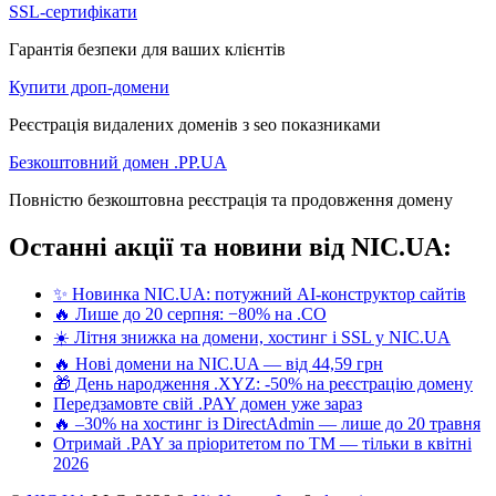
SSL-сертифікати
Гарантія безпеки для ваших клієнтів
Купити дроп-домени
Реєстрація видалених доменів з seo показниками
Безкоштовний домен .PP.UA
Повністю безкоштовна реєстрація та продовження домену
Останні акції та новини від NIC.UA:
✨ Новинка NIC.UA: потужний AI-конструктор сайтів
🔥 Лише до 20 серпня: −80% на .CO
☀️ Літня знижка на домени, хостинг і SSL у NIC.UA
🔥 Нові домени на NIC.UA — від 44,59 грн
🎁 День народження .XYZ: -50% на реєстрацію домену
Передзамовте свій .PAY домен уже зараз
🔥 –30% на хостинг із DirectAdmin — лише до 20 травня
Отримай .PAY за пріоритетом по ТМ — тільки в квітні
2026